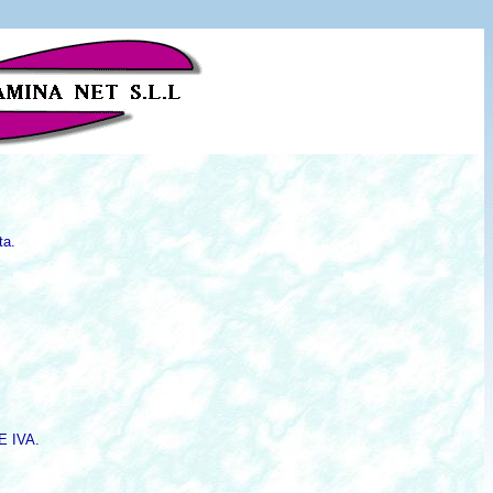
ta.
E IVA.