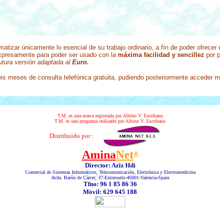
atizar únicamente lo esencial de su trabajo ordinario, a fín de poder ofrecer
xpresamente para poder ser usado con la
máxima facilidad y sencillez
por 
utura versión adaptada al
Euro.
eis meses de consulta telefónica gratuita, pudiendo posteriormente acceder 
T.M. es una marca registrada por Albino V. Escribano
T.M. es una programa realizado por Albino V. Escribano
Distribuido por :
Amina
Net
®
Director: Aziz Hdi
Comercial de Sistemas Informáticos, Telecomunicación, Electrónica y Electromedicina
Avda. Barón de Cárcer, 37-Entresuelo-46001-Valencia-Spain
Tfno: 96 1 85 86 36
Móvil: 629 645 188