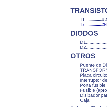
TRANSIST
T1..................
T2.................
DIODOS
D1..............
D2..............
OTROS
Puente de Di
TRANSFORM
Placa circuit
Interruptor d
Porta fusible
Fusible (ap
Disipador pa
Caja