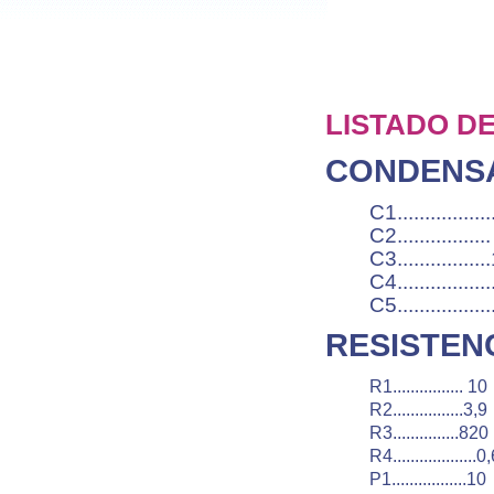
LISTADO D
CONDENS
C1..............
C2............
C3.............
C4...............
C5..............
RESISTEN
R1................ 
R2................3
R3..............
R4..................
P1................