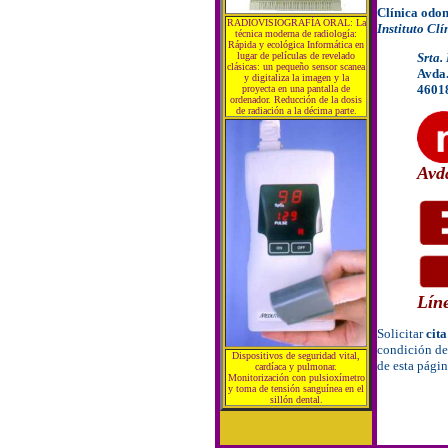
Clínica odon
RADIOVISIOGRAFÍA ORAL: La
Instituto Cl
técnica moderna de radiología:
Rápida y ecológica Informática en
lugar de películas de revelado
Srta.
clásicas: un pequeño sensor scanea
Avda.
y digitaliza la imagen y la
4601
proyecta en una pantalla de
ordenador. Reducción de la dosis
de radiación a la décima parte.
Avd
Lín
Solicitar
cita
condición de
Dispositivos de seguridad vital,
de esta págin
cardíaca y pulmonar.
Monitorización con pulsioxímetro
y toma de tensión sanguínea en el
sillón dental.