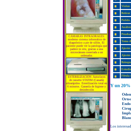
Visitas 
Retirar
Pulido
Análisi
Pruebas
CÁMARAS INTRAORALES:
moderno sistema informático de
Toma de
diagnóstico a pie de sillón. El
paciente puede ver la patología que
Ajustes
padece in situ, gracias a una
microcámara conectada a un
Ajustes 
ordenador.
Retoque
Estudio
Férula 
ESTERILIZACIÓN: Autoclaves
de cassette STATIM (Canadá)
ultrarápidos. Esterilización total en
Y un 20% d
6 minutos. Garantía de higiene y
desinfección
Odont
Orto
Endo
Cirug
Impl
Blan
Los interesa