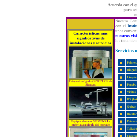
Acuerdo con el q
para as
n
Nuestro Cent
con el
Insti
unos conveni
Características más
nuestros vis
significativas de
los tratamie
instalaciones y servicios
Servicios 
Primera
Diagnós
Limpiez
Ortopantomógrafo ORTOPHOS de
Siemens
Prueba 
Visitas
RX (Int
Quitar 
Recoloc
Equipos dentales SIEMENS La
Primera
mejor aparatología del mercado
Tallado 
Encerad