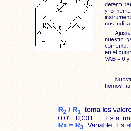
determinar
y B hemo
instrumen
nos indica
Ajust
nuestro g
corriente,
en el punt
VAB = 0 y
Nuestr
hemos lla
R
/ R
toma los valores
2
1
0,01, 0,001 .... Es el mu
Rx = R
Variable. Es e
3