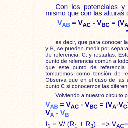
Con los potenciales y 
mismo que con las alturas 
V
= V
- V
= (V
AB
AC
BC
es decir, que para conocer la
y B, se pueden medir por separa
de referencia, C, y restarlas. E
punto de referencia común a todo
que este punto de referencia 
tomaremos como tensión de re
Observa que en el caso de las a
punto C si conocemos las diferen
Volviendo a nuestro circuit
V
= V
- V
= (V
-V
AB
AC
BC
A
C
V
- V
A
B
I
= V/ (R
+ R
) => V
=
1
1
3
AC