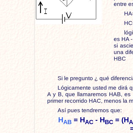
entre e
HA=
HC=
lóg
es HA 
si asc
una dif
HBC
Si le pregunto ¿ qué diferenc
Lógicamente usted me dirá que
A y B, que llamaremos HAB, es 
primer recorrido HAC, menos la 
Así pues tendremos que:
H
= H
- H
= (H
AB
AC
BC
A