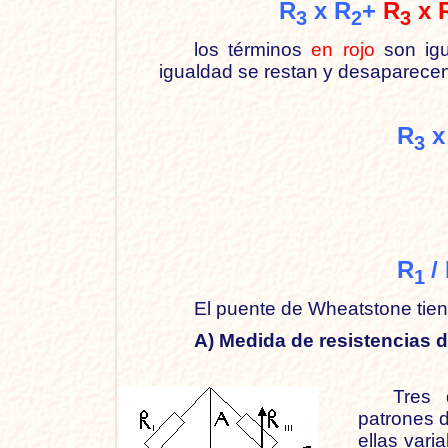
R
x R
+
R
x 
3
2
3
los términos
en rojo
son igu
igualdad se restan y desaparece
R
x
3
R
/
1
El puente de Wheatstone tie
A) Medida de resistencias d
Tres 
patrones d
ellas vari