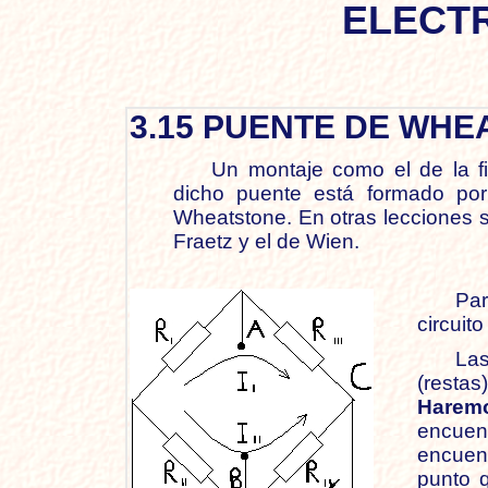
ELECT
3.15 PUENTE DE WH
Un montaje como el de la fi
dicho puente está formado por
Wheatstone. En otras lecciones s
Fraetz y el de Wien.
Pa
circuit
Las
(resta
Harem
encue
encuen
punto q