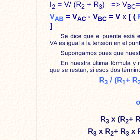
I
= V/ (R
+ R
) => V
=
2
2
3
BC
V
= V
- V
= V
x
[ (
AB
AC
BC
]
Se dice que el puente está e
VA es igual a la tensión en el p
Supongamos pues que nuestr
En nuestra última fórmula 
que se restan, si esos dos térm
R
/ (R
+ R
3
1
R
x (R
+ 
3
2
R
x R
+ R
x 
3
2
3