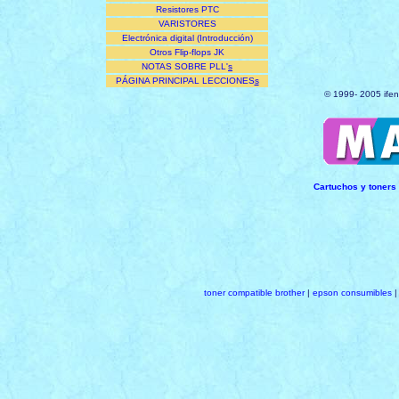
Resistores PTC
VARISTORES
Electrónica digital (Introducción)
Otros Flip-flops JK
NOTAS SOBRE PLL'
s
PÁGINA PRINCIPAL LECCIONES
s
© 1999- 2005 ifen
Cartuchos y toners
toner compatible brother
|
epson consumibles