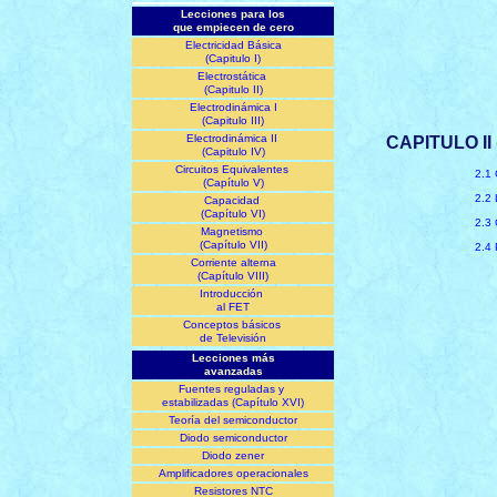
Lecciones para los
que
empiecen de cero
Electricidad Básica
(Capitulo I)
Electrostática
(Capitulo II)
Electrodinámica I
(Capitulo III)
Electrodinámica II
CAPITULO I
(Capitulo IV)
Circuitos Equivalentes
2.1 
(Capítulo V)
2.2
Capacidad
(Capítulo VI)
2.3 
Magnetismo
(Capítulo VII)
2.4 
Corriente alterna
(Capítulo VIII)
Introducción
al FET
Conceptos básicos
de Televisión
Lecciones más
avanzadas
Fuentes reguladas y
estabilizadas (Capítulo XVI)
Teoría del semiconductor
Diodo semiconductor
Diodo zener
Amplificadores operacionales
Resistores NTC