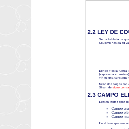
2.2 LEY DE C
Se ha hablado de que 
Coulomb nos da su val
Donde F es la fuerza 
(expresada en metros)
y K es una constante u
Si las dos cargas son
Si son de
signo contra
2.3 CAMPO E
Existen tantos tipos 
Campo grav
Campo eléc
Campo mag
En el tema que nos oc