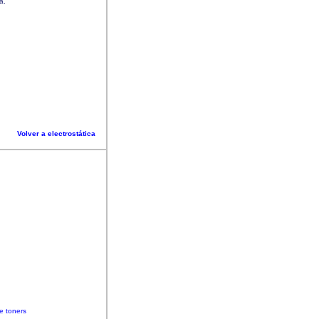
ga.
Volver a electrostática
e toners