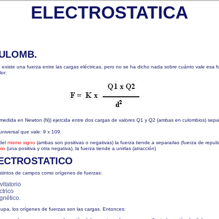
ELECTROSTATICA
OULOMB.
existe una fuerza entre las cargas eléctricas, pero no se ha dicho nada sobre cuánto vale esa f
or:
(medida en Newton (N)) ejercida entre dos cargas de valores Q1 y Q2 (ambas en culombios) sepa
niversal que vale: 9 x 109.
 del
mismo signo
(ambas son positivas o negativas) la fuerza tiende a separarlas (fuerza de repul
rio
(una positiva y otra negativa), la fuerza tiende a unirlas (atracción)
LECTROSTATICO
distintos de campos como orígenes de fuerzas:
itatorio
trico
nético.
upa, los orígenes de fuerzas son las cargas. Entonces: