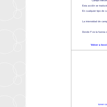
Campo eléctri
Esta acción se traduci
En cualquier tipo d
La intensidad de campo
Donde F es la fuerza 
Volver a lecc
toner c