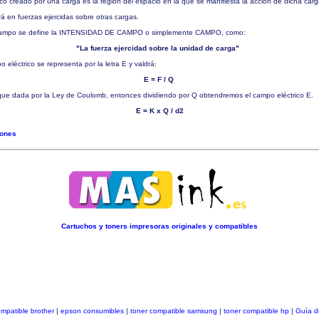
co creado por una carga es la región del espacio en la que se manifiesta la acción de dicha car
rá en fuerzas ejercidas sobre otras cargas.
e campo se define la INTENSIDAD DE CAMPO o simplemente CAMPO, como:
"La fuerza ejercidad sobre la unidad de carga"
 eléctrico se representa por la letra E y valdrá:
E = F / Q
que dada por la Ley de Coulomb, entonces dividiendo por Q obtendremos el campo eléctrico E.
E = K x Q / d2
iones
Cartuchos y toners impresoras originales y compatibles
ompatible brother
|
epson consumibles
|
toner compatible samsung
|
toner compatible hp
|
Guía d